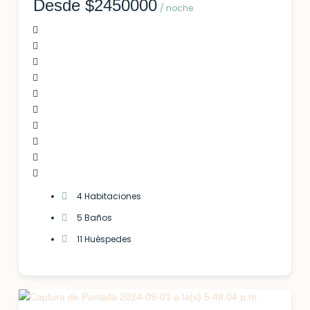
Desde $2450000
/ noche
4 Habitaciones
5 Baños
11 Huéspedes
Cabaña