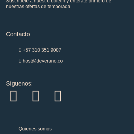
Suscríbete a nuestro boletín y entérate primero de
nuestras ofertas de temporada
Contacto
+57 310 351 9007
host@deverano.co
Síguenos:
I
F
T
n
a
i
s
c
k
Quienes somos