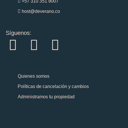
+57 310 351 9007
host@deverano.co
Síguenos:
I
F
T
n
a
i
s
c
k
Quienes somos
t
e
t
Políticas de cancelación y cambios
a
b
o
Administramos tu propiedad
g
o
k