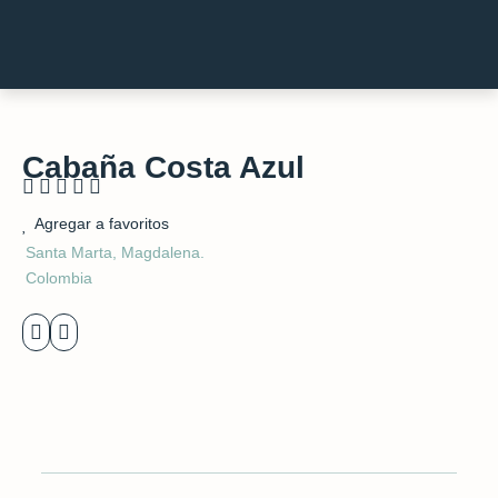
Cabaña Costa Azul
Rated





5
Agregar a favoritos
out
Santa Marta, Magdalena.
of
Colombia
5