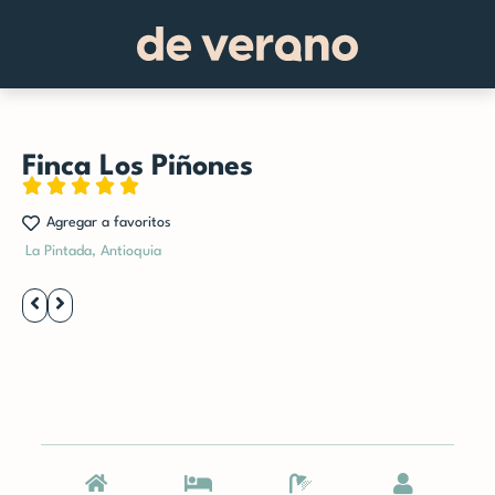
Finca Los Piñones
Rated





5
Agregar a favoritos
out
La Pintada, Antioquia
of
5