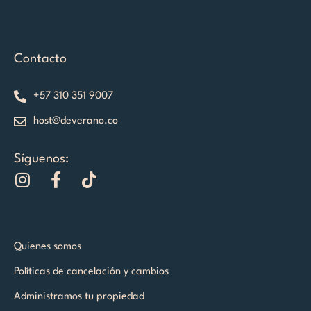
Contacto
+57 310 351 9007
host@deverano.co
Síguenos:
I
F
T
n
a
i
s
c
k
t
e
t
a
b
o
Quienes somos
g
o
k
Políticas de cancelación y cambios
r
o
a
k
Administramos tu propiedad