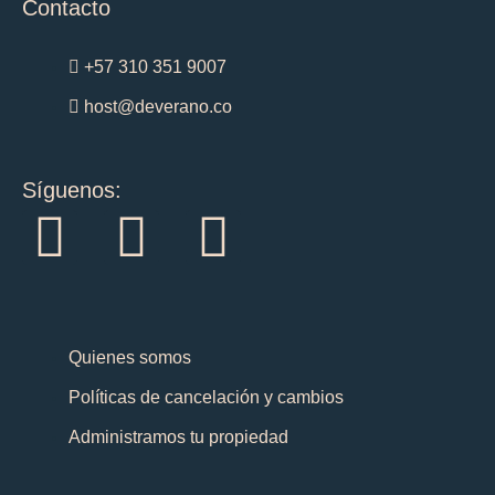
Contacto
+57 310 351 9007
host@deverano.co
Síguenos:
I
F
T
n
a
i
s
c
k
Quienes somos
t
e
t
Políticas de cancelación y cambios
a
b
o
Administramos tu propiedad