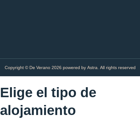
g
o
k
r
o
a
k
m
-
f
Copyright © De Verano
2026
powered by Astra. All rights reserved
Elige el tipo de
alojamiento