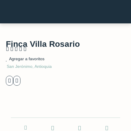
Finca Villa Rosario
Rated





5
Agregar a favoritos
out
San Jerónimo, Antioquia
of
5