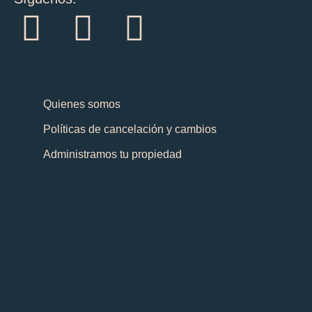
I
F
T
n
a
i
s
c
k
Quienes somos
t
e
t
Políticas de cancelación y cambios
a
b
o
Administramos tu propiedad
g
o
k
r
o
a
k
m
-