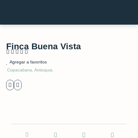
Finca Buena Vista
Rated





5
Agregar a favoritos
out
Copacabana, Antioquia.
of
5