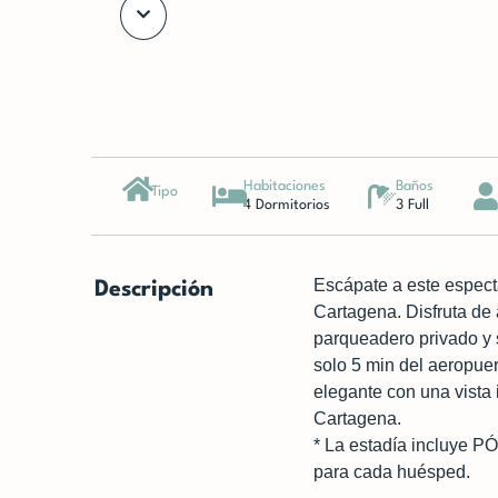
Habitaciones
Baños
Tipo
4 Dormitorios
3 Full
Escápate a este espect
Descripción
Cartagena. Disfruta de 
parqueadero privado y 
solo 5 min del aeropuer
elegante con una vista 
Cartagena.
* La estadía incluye 
para cada huésped.