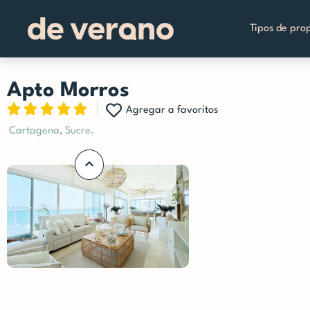
Tipos de pro
Apto Morros
Rated





Agregar a favoritos
5
Cartagena, Sucre.
out
of
5