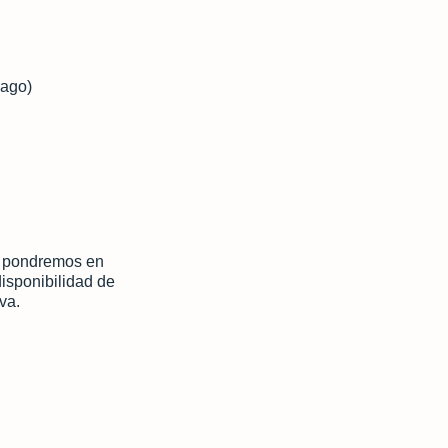
pago)
os pondremos en
disponibilidad de
rva.