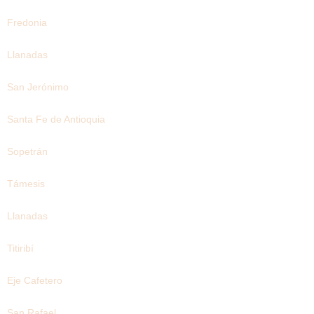
Fredonia
Llanadas
San Jerónimo
Santa Fe de Antioquia
Sopetrán
Támesis
Llanadas
Titiribí
Eje Cafetero
San Rafael