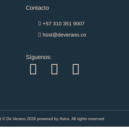
Contacto
+57 310 351 9007
host@deverano.co
Síguenos:
I
F
T
n
a
i
s
c
k
t
e
t
t © De Verano
2026
powered by Astra. All rights reserved
a
b
o