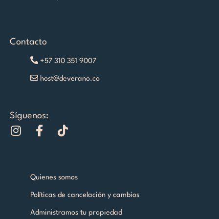
Contacto
+57 310 351 9007
host@deverano.co
Síguenos:
I
F
T
n
a
i
s
c
k
t
e
t
a
b
o
Quienes somos
g
o
k
Políticas de cancelación y cambios
r
o
a
k
Administramos tu propiedad