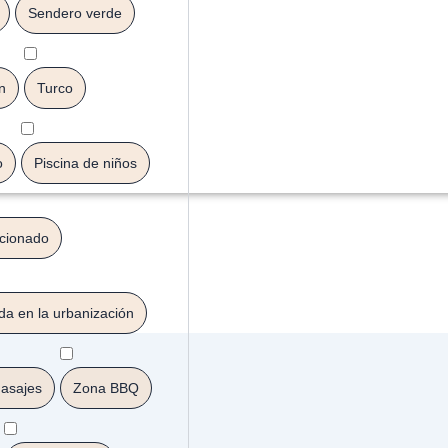
Sendero verde
n
Turco
o
Piscina de niños
icionado
da en la urbanización
asajes
Zona BBQ