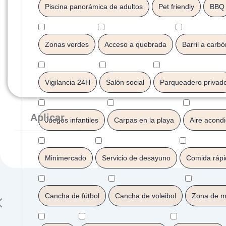
Piscina panorámica de adultos
Pet friendly
BBQ
Zonas verdes
Acceso a quebrada
Barril a carbó
Vigilancia 24H
Salón social
Parqueadero privad
Aplicar
Juegos infantiles
Carpas en la playa
Aire acond
Minimercado
Servicio de desayuno
Comida rápi
Cancha de fútbol
Cancha de voleibol
Zona de m