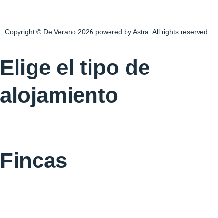
t
e
t
a
b
o
Copyright © De Verano
2026
powered by Astra. All rights reserved
g
o
k
Elige el tipo de
r
o
alojamiento
a
k
m
-
f
Fincas