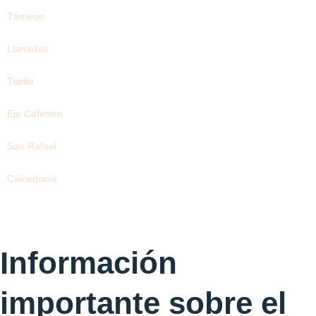
Támesis
Llanadas
Titiribí
Eje Cafetero
San Rafael
Caicedonia
Información
importante sobre el