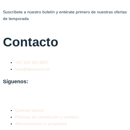
Suscríbete a nuestro boletín y entérate primero de nuestras ofertas
de temporada
Contacto
+57 310 351 9007
host@deverano.co
Síguenos:
I
F
T
n
a
i
Quienes somos
s
c
k
Políticas de cancelación y cambios
Administramos tu propiedad